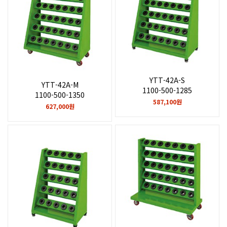
YTT-42A-S
YTT-42A-M
1100-500-1285
1100-500-1350
587,100원
627,000원