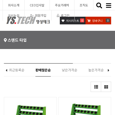
Toggle
회사소개
CEO인사말
주요거래처
조직도
naviga
오시는길
회원가입
로그인
0
0
위시리스트
장바구니
스텐드 타입
최근등록순
판매많은순
낮은가격순
높은가격순