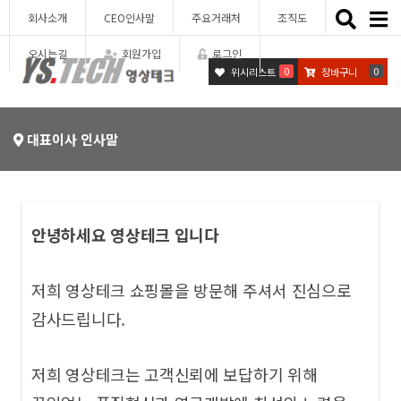
Toggle
회사소개
CEO인사말
주요거래처
조직도
naviga
오시는길
회원가입
로그인
0
0
위시리스트
장바구니
대표이사 인사말
안녕하세요 영상테크 입니다
저희 영상테크 쇼핑몰을 방문해 주셔서 진심으로
감사드립니다.
저희 영상테크는 고객신뢰에 보답하기 위해