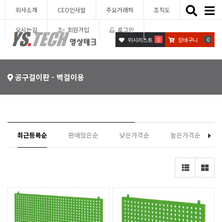
Toggle
회사소개
CEO인사말
주요거래처
조직도
naviga
오시는길
회원가입
로그인
0
0
위시리스트
장바구니
공구걸이판 - 벽걸이용
최근등록순
판매많은순
낮은가격순
높은가격순