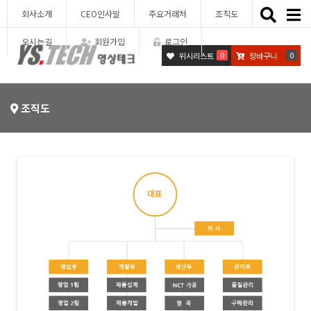
Toggle
회사소개
CEO인사말
주요거래처
조직도
naviga
오시는길
회원가입
로그인
0
0
위시리스트
장바구니
조직도