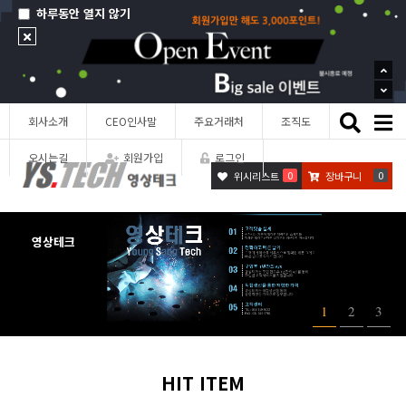
하루동안 열지 않기
Toggle
회사소개
CEO인사말
주요거래처
조직도
naviga
오시는길
회원가입
로그인
0
0
위시리스트
장바구니
영상테크
1
2
3
HIT ITEM