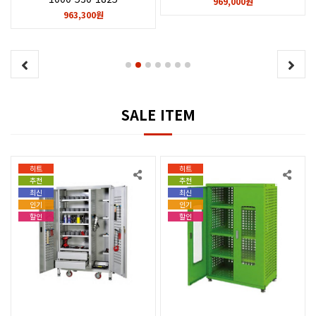
969,000원
963,300원
SALE ITEM
히트
히트
추천
추천
최신
최신
인기
인기
할인
할인