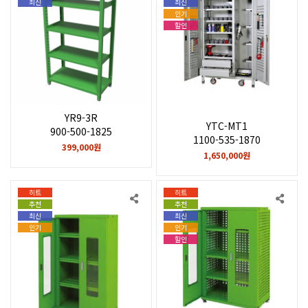
최신
최신
인기
할인
YR9-3R
YTC-MT1
900-500-1825
1100-535-1870
399,000원
1,650,000원
히트
히트
추천
추천
최신
최신
인기
인기
할인