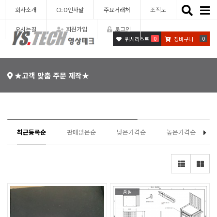
Toggle
회사소개
CEO인사말
주요거래처
조직도
naviga
오시는길
회원가입
로그인
0
0
위시리스트
장바구니
★고객 맞춤 주문 제작★
최근등록순
판매많은순
낮은가격순
높은가격순
품절