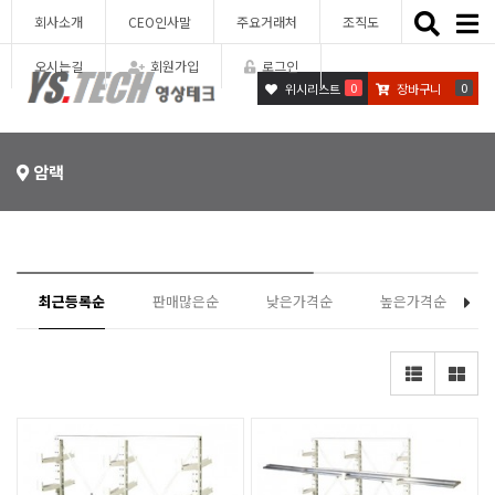
Toggle
회사소개
CEO인사말
주요거래처
조직도
naviga
오시는길
회원가입
로그인
0
0
위시리스트
장바구니
암랙
최근등록순
판매많은순
낮은가격순
높은가격순