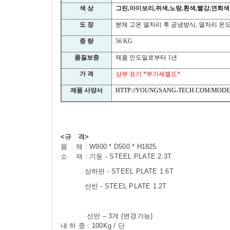
색 상
그린
,
아이보리
,
쥐색
,
노랑
,
흰색
,
빨강
,
연회색
도 장
분체 고온 열처리 후 공냉방식
,
열처리 온
중 량
56 KG
품질보증
제품 인도일로부터
1
년
가 격
상부 표기
*
부가세별도
*
제품 사양서
HTTP://YOUNGSANG-TECH.COM/MODEL
<규 격>
몸 체 : W900 * D500 * H1825
소 재 : 기둥 - STEEL PLATE 2.3T
상하판
- STEEL PLATE 1.6T
선반 - STEEL PLATE 1.2T
선반 – 3개 (변경가능)
내 하 중 : 100Kg / 단