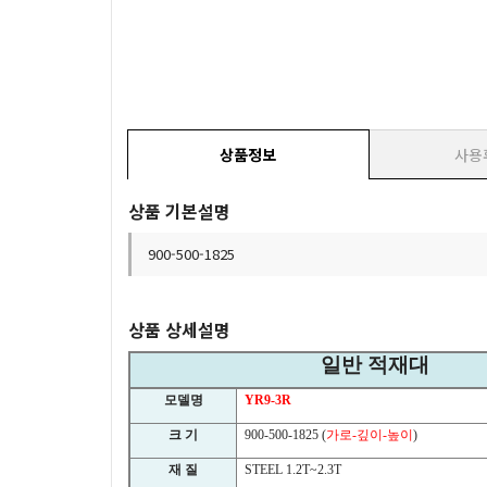
상품정보
사용
상품 기본설명
900-500-1825
상품 상세설명
일반 적재대
모델명
YR9-3R
크 기
900-500-1825 (
가로
-
깊이
-
높이
)
재 질
STEEL 1.2T~2.3T