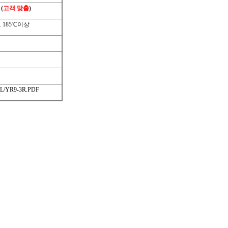
(
고객 맞춤
)
도
185
℃
이상
/YR9-3R.PDF